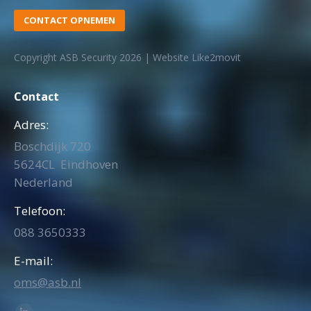
CONTACT OPNEMEN
Copyright ASB Security 2026 | Website Like2movit
Contact
Adres:
Boschdijk 720
5624CL Eindhoven
Nederland
Telefoon:
088 3650333
E-mail:
oms@asb.nl
Vind ons op: